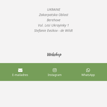
UKRAINE
Zakarpatska Oblast
Berehove
Vul. Lesi Ukrayinky 1
Stefanie Evsikov - de Wildt
Webshop
De volledige winst van de producten is voor het werk van
E-mailadres
Instagram
WhatsApp
Stefanie de Wildt
*Alle prijzen zijn inclusief BTW en andere heffingen & exclusief eventuele
verzendkosten en servicekosten
**Voor vragen over de webshop bel of app 0614066785