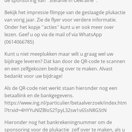
de sponsoring van ''Stefanie in Oekraine''.
Bekijk het impressie filmpje van de geslaagde plukactie
van vorig jaar. Zie de flyer voor verdere informatie.
Onder het kopje ''acties'' kunt u er ook meer over
lezen. Geef u op via de mail of via WhatsApp
(0614066785)
Kunt u niet meeplukken maar wilt u graag wel uw
bijdrage leveren? Dat kan door de QR-code te scannen
en een zelfgekozen bedrag over te maken. Alvast
bedankt voor uw bijdrage!
Als de QR-code niet werkt staan hieronder nog een
betaallink en de bankgegevens.
https://www.ing.nl/particulier/betaalverzoek/index.htm
l?trxid=4HYYuNlZBlo52TpyL32sw1s6SsN8GStN
Hieronder nog het bankrekeningnummer om de
sponsoring voor de plukactie zelf over te maken, als u