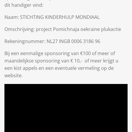
dit handiger vind:
Naam: STICHTING KINDERHULP MONDIAAL
Omschrijving: project Pomichnaja oekraine plukactie
Rekeningnummer: NL27 INGB 0006 3186 96
Bij een eenmalige sponsoring van €100 of meer of
maandelijkse sponsoring van € 10,- of meer krijgt u
een kist appels en een eventuele vermeling op de
website.