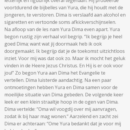
letterlijk en figuurlijk overal tegenaan. Hij probeerde
voortdurend de bijbelles van Yura, die hij houdt met de
jongeren, te verstoren. Dima is verslaafd aan alcohol en
sigaretten en vertoonde soms afkickverschijnselen.
Na afloop van de les nam Yura Dima even apart. Yura
begon rustig zijn verhaal vol begrip. ‘’Ik begrijp je heel
goed Dima; want wat jij doormaak heb ik ook
doorgemaakt. Ik begrijp dat je de toekomst uitzichtloos
inziet. Voor mij was dat ook zo. Maar ik mocht het geluk
vinden in de Heere Jezus Christus. En Hij is er ook voor
jou!’’ Zo begon Yura aan Dima het Evangelie te
vertellen. Dima luisterde aandachtig. Na een paar
ontmoetingen hebben Yura en Dima samen voor de
moeilijke situatie van Dima gebeden. De volgende keer
leek er een klein straaltje hoop in de ogen van Dima.
Dima vertelde: ‘’Oma wil voogdij over mij aanvragen,
zodat ik bij haar mag wonen.’’ Aarzelend en zacht zei
Dima er achteraan: ‘’Ome Yura bedankt dat je voor mij