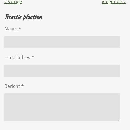
«
Vorige
Volgende
»
Reactie plaatsen
Naam *
E-mailadres *
Bericht *