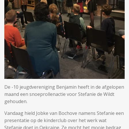
De -10 jeugdvereniging Benjamin heeft in de afgelopen
maand een snoeprollenactie voor Stefanie de Wildt
gehouden.
Vandaag hield Jobke van Bochove namens Stefanie een
presentatie op de kinderclub over het werk wat
Stefanie doet in Oekraine. Ze mocht het mooie bedrag