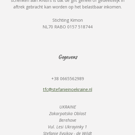
schenken aan ANBI’s is dat de gift geheel of gedeeltelijk in
aftrek gebracht kan worden op het belastbaar inkomen.
Stichting Kimon
NL70 RABO 0157 518744
Gegevens
+38 0665562989
tfc@stefanieinoekraine.nl
UKRAINE
Zakarpatska Oblast
Berehove
Vul. Lesi Ukrayinky 1
Stefanie Evsikov - de Wildt