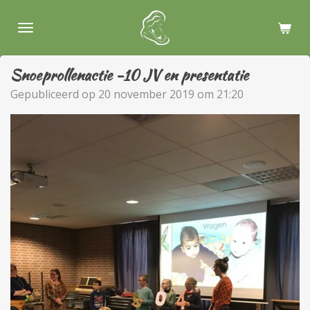
Ga
direct
naar
de
Snoeprollenactie -10 JV en presentatie
hoofdinhoud
Gepubliceerd op 20 november 2019 om 21:20