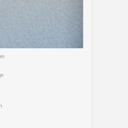
en
jn
n