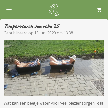
Ga
direct
naar
de
Temperaturen van ruim 35
hoofdinhoud
Gepubliceerd op 13 juni 2020 om 13:38
Wat kan een beetje water voor veel plezier zorgen
:-) !!!!