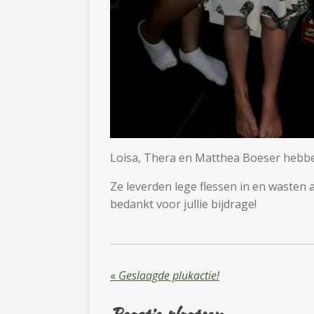
Loisa, Thera en Matthea Boeser hebben
Ze leverden lege flessen in en wasten 
bedankt voor jullie bijdrage!
«
Geslaagde plukactie!