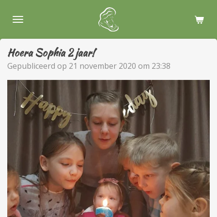
Ga
direct
naar
de
Hoera Sophia 2 jaar!
hoofdinhoud
Gepubliceerd op 21 november 2020 om 23:38