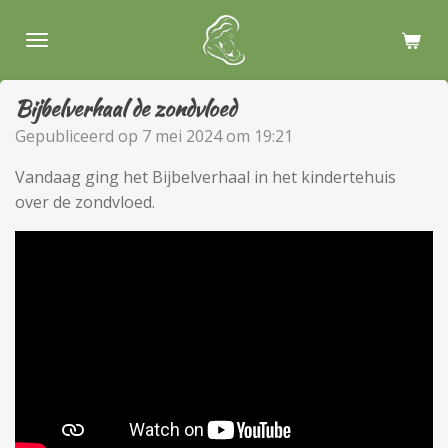
Ga
direct
naar
de
Bijbelverhaal de zondvloed
hoofdinhoud
Gepubliceerd op 7 mei 2024 om 19:21
Vandaag ging het Bijbelverhaal in het kindertehuis
over de zondvloed.