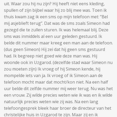
uit. Waar zou hij nu zijn? Hij heeft niet eens kleding,
spullen of zijn bijbel waar hij zo blij mee was. Toen ik
thuis kwam zag ik een sms op mijn telefoon met: ‘’Bel
mij asjeblieft terug’’. Dat was de sms zoals Simeon had
gezegd die te zullen sturen. Ik was helemaal blij. Deze
sms was inmiddels al een uur geleden gestuurd. Ik
belde dit nummer maar kreeg een man aan de telefoon.
(dus geen Simeon) Hij zei dat hij geen sms gestuurd
had. Ik begreep niet goed wie deze man was. Hij
woonde ook in Uzgarod. (dezelfde stad waar Simeon nu
zou moeten zijn) Ik vroeg of hij Simeon kende, hij
mompelde iets van ja. Ik vroeg of ik Simeon aan de
telefoon mocht maar dat mocht/kon niet. Na een half
uur belde dit zelfde nummer mij weer terug. Nu was het
een vrouw. Zij wilde precies weten wie ik was en ik wilde
natuurlijk precies weten wie zij was. Na een lang
telefoongesprek bleek haar broer de directeur van het
christelijke huis in Uzgarod te zijn. Maar zij en ik